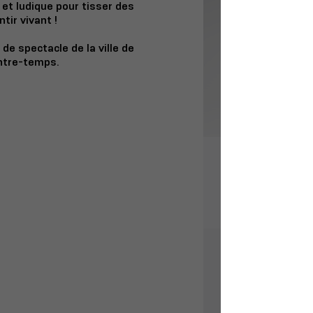
 et ludique pour tisser des
ntir vivant !
de spectacle de la ville de
ontre-temps.