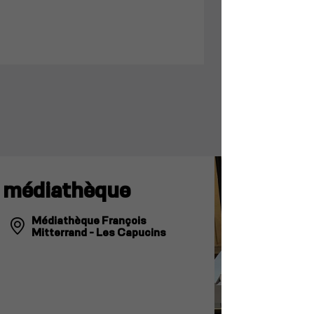
a médiathèque
Médiathèque François
Mitterrand - Les Capucins