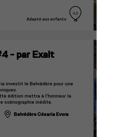
Adapté aux enfants
4 - par Exalt
ria investit le Belvédère pour une
oniques.
tte édition mettra à l'honneur la
ne scénographie inédite.
Belvédère Césaria Evora