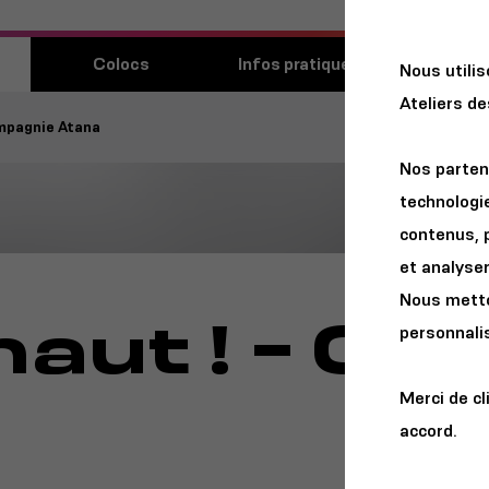
Découvri
Colocs
Infos pratiques
Nous utili
lieu
Ateliers d
ompagnie Atana
Nos parten
technologie
contenus, 
et analyser 
Nous metton
haut ! - C
personnalis
Merci de cl
accord.