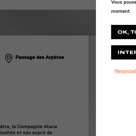
Vous pouve
moment.
OK, 
INTE
Passage des Arpètes
Personnal
éâtre, la Compagnie Atana
ficultés et son esprit de