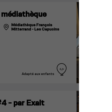
a médiathèque
Médiathèque François
Mitterrand - Les Capucins
Adapté aux enfants
4 - par Exalt