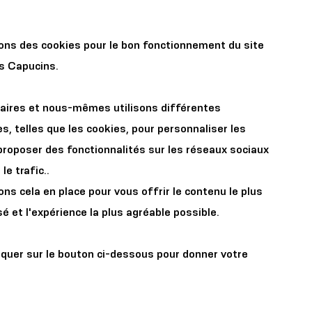
r les
Organisez votre
sons des cookies pour le bon fonctionnement du site
x
événement
es Capucins.
aires et nous-mêmes utilisons différentes
s, telles que les cookies, pour personnaliser les
proposer des fonctionnalités sur les réseaux sociaux
le trafic..
s cela en place pour vous offrir le contenu le plus
yn GaÏa
é et l'expérience la plus agréable possible.
iquer sur le bouton ci-dessous pour donner votre