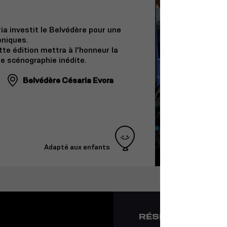
ria investit le Belvédère pour une
oniques.
tte édition mettra à l'honneur la
ne scénographie inédite.
Belvédère Césaria Evora
Adapté aux enfants
RÉSEAUX SOCIA