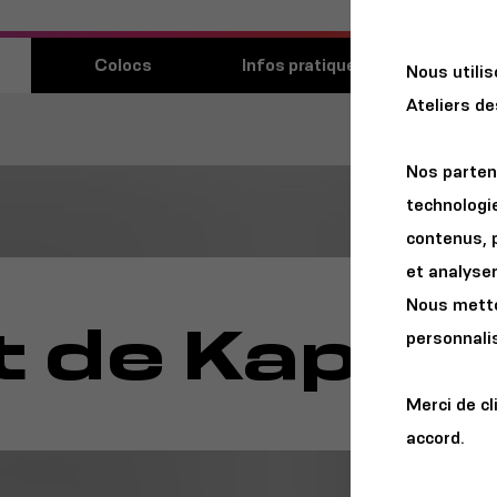
Découvri
Colocs
Infos pratiques
Nous utili
lieu
Ateliers d
Nos parten
technologie
contenus, 
et analyser 
Nous metton
 de Kapte
personnalis
Merci de cl
accord.