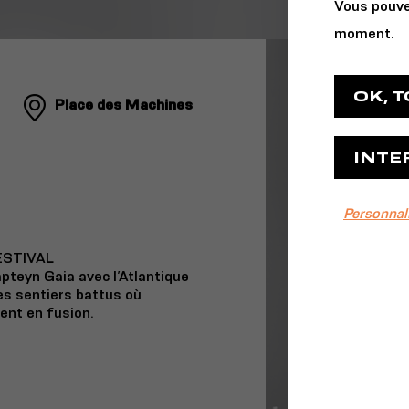
Vous pouve
moment.
OK, 
Place des Machines
INTE
Personnal
ESTIVAL
pteyn Gaia avec l’Atlantique
es sentiers battus où
rent en fusion.